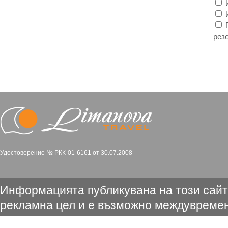
И
И
П
рез
Удостоверение № РКК-01-6161 от 30.07.2008
Информацията публикувана на този сайт
рекламна цел и е възможно междувремен
промени. Съгласно чл.80 от ЗТ достоверн