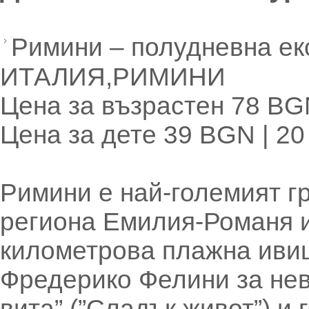
Римини – полудневна ек
ИТАЛИЯ,РИМИНИ
Цена за възрастен 78 BG
Цена за дете 39 BGN | 2
Римини е най-големият г
региона Емилия-Романя и 
километрова плажна иви
Фредерико Фелини за не
вита” (”Сладък живот”) и