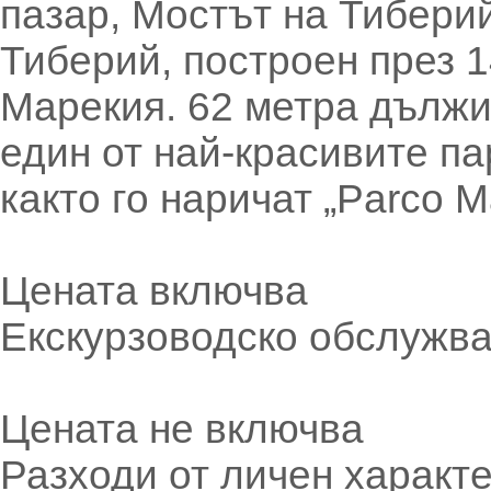
пазар, Мостът на Тиберий
Тиберий, построен през 1
Марекия. 62 метра дължин
един от най-красивите па
както го наричат „Parco M
Цената включва
Екскурзоводско обслужва
Цената не включва
Разходи от личен характ