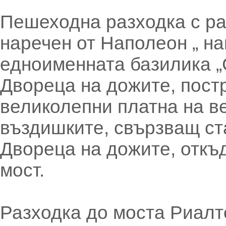
Пешеходна разходка с ра
наречен от Наполеон „ на
едноименната базилика „
Двореца на дожите, постр
великолепни платна на в
въздишките, свързващ ста
Двореца на дожите, откъд
мост.
Разходка до моста Риалто