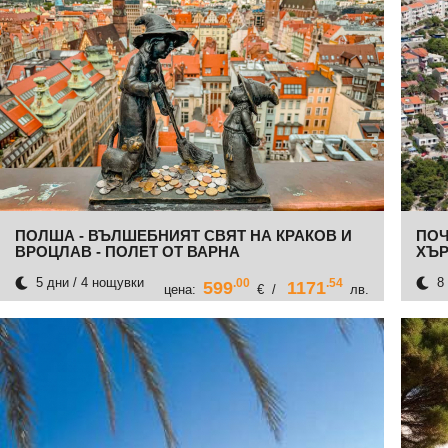
ПОЛША - ВЪЛШЕБНИЯТ СВЯТ НА КРАКОВ И
ПОЧ
ВРОЦЛАВ - ПОЛЕТ ОТ ВАРНА
ХЪР
5 дни / 4 нощувки
8 
.00
.54
599
1171
цена:
€ /
лв.