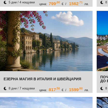
5 дни / 4 нощувки
8 
.00
.71
799
1562
цена:
€ /
лв.
ПОЧ
ЕЗЕРНА МАГИЯ В ИТАЛИЯ И ШВЕЙЦАРИЯ
ДО 
8 дни / 7 нощувки
8 
.56
.00
817
1599
цена:
€ /
лв.