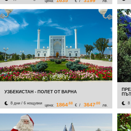
1635
3199
цена:
€ /
лв.
ПРЕ
УЗБЕКИСТАН - ПОЛЕТ ОТ ВАРНА
ПЪТ
8 дни / 6 нощувки
8 
.68
.00
1864
3647
цена:
€ /
лв.