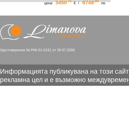
.71
.00
3450
6749
цена:
€ /
лв.
Удостоверение № РКК-01-6161 от 30.07.2008
Информацията публикувана на този сайт
рекламна цел и е възможно междувремен
промени. Съгласно чл.80 от ЗТ достоверн
информацията, представена в офисите н
ЕООД