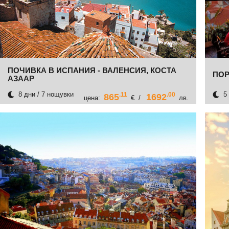
ПОЧИВКА В ИСПАНИЯ - ВАЛЕНСИЯ, КОСТА
ПОР
АЗААР
8 дни / 7 нощувки
5 
.11
.00
865
1692
цена:
€ /
лв.