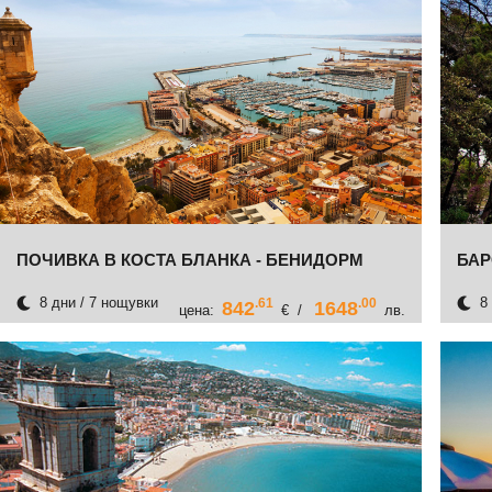
ПОЧИВКА В КОСТА БЛАНКА - БЕНИДОРМ
БАР
8 дни / 7 нощувки
8 
.61
.00
842
1648
цена:
€ /
лв.