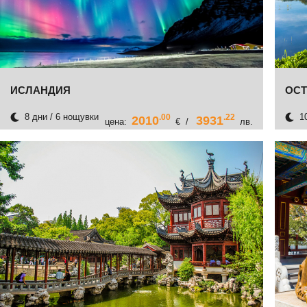
ИСЛАНДИЯ
ОСТ
8 дни / 6 нощувки
10
.00
.22
2010
3931
цена:
€ /
лв.