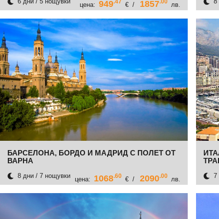
6 дни / 5 нощувки
8 
.47
.00
949
1857
цена:
€ /
лв.
БАРСЕЛОНА, БОРДО И МАДРИД С ПОЛЕТ ОТ
ИТА
ВАРНА
ТРА
8 дни / 7 нощувки
7 
.60
.00
1068
2090
цена:
€ /
лв.