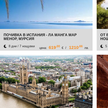
ПОЧИВКА В ИСПАНИЯ - ЛА МАНГА МАР
ОТ 
МЕНОР, МУРСИЯ
НО
8 дни / 7 нощувки
5 
.00
.66
619
1210
цена:
€ /
лв.