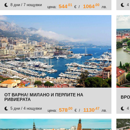
8 дни / 7 нощувки
4 
.01
.00
544
1064
цена:
€ /
лв.
ОТ ВАРНА! МИЛАНО И ПЕРЛИТЕ НА
ВРО
РИВИЕРАТА
5 дни / 4 нощувки
4 
.00
.47
578
1130
цена:
€ /
лв.