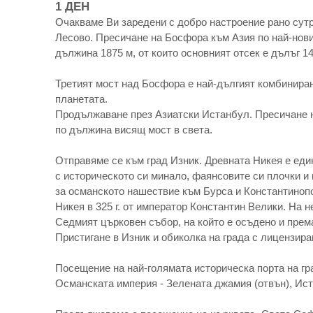
1 ДЕН
Очакваме Ви заредени с добро настроение рано сутри
Лесово. Пресичане на Босфора към Азия по най-нови
дължина 1875 м, от които основният отсек е дълъг 14
Третият мост над Босфора е най-дългият комбиниран
планетата.
Продължаване през Азиатски Истанбул. Пресичане на
по дължина висящ мост в света.
Отправяме се към град Изник. Древната Никея е един
с историческото си минало, фаянсовите си плочки и
за османското нашествие към Бурса и Константинопо
Никея в 325 г. от император Константин Велики. На н
Седмият църковен събор, на който е осъдено и прем
Пристигане в Изник и обиколка на града с лицензира
Посещение на най-голямата историческа порта на гр
Османската империя - Зелената джамия (отвън), Ист