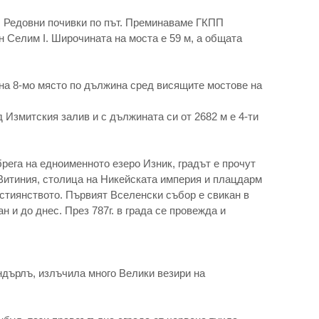
). Редовни почивки по път. Преминаваме ГКПП
 Селим I. Широчината на моста е 59 м, а общата
 на 8-мо място по дължина сред висящите мостове на
Измитския залив и с дължината си от 2682 м е 4-ти
брега на едноименното езеро Изник, градът е прочут
 Витиния, столица на Никейската империя и плацдарм
стиянството. Първият Вселенски събор е свикан в
н и до днес. През 787г. в града се провежда и
ндърлъ, излъчила много Велики везири на