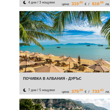
4 дни / 3 нощувки
.00
.09
315
616
цена:
€ /
лв.
ПОЧИВКА В АЛБАНИЯ - ДУРЪС
7 дни / 5 нощувки
.00
.43
375
733
цена:
€ /
лв.