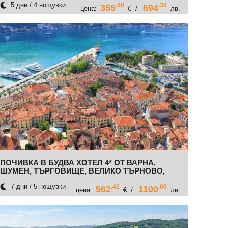
5 дни / 4 нощувки
.00
.32
355
694
цена:
€ /
лв.
ПОЧИВКА В БУДВА ХОТЕЛ 4* ОТ ВАРНА,
ШУМЕН, ТЪРГОВИЩЕ, ВЕЛИКО ТЪРНОВО,
СОФИЯ
7 дни / 5 нощувки
.42
.00
562
1100
цена:
€ /
лв.