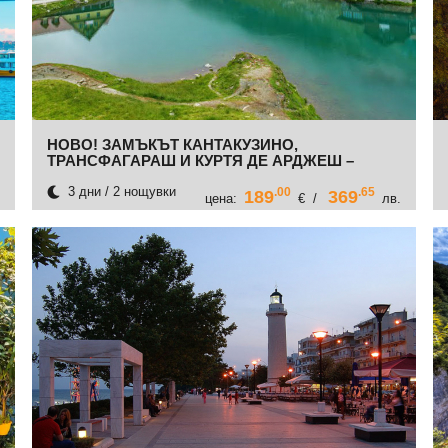
НОВО! ЗАМЪКЪТ КАНТАКУЗИНО,
ТРАНСФАГАРАШ И КУРТЯ ДЕ АРДЖЕШ –
ОТПЪТУВАНЕ ОТ ВАРНА, ШУМЕН, РАЗГРАД И
РУСЕ
3 дни / 2 нощувки
.00
.65
189
369
цена:
€ /
лв.