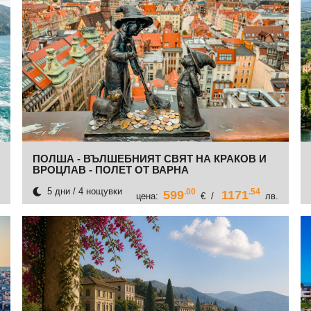
ПОЛША - ВЪЛШЕБНИЯТ СВЯТ НА КРАКОВ И
ВРОЦЛАВ - ПОЛЕТ ОТ ВАРНА
5 дни / 4 нощувки
.00
.54
599
1171
цена:
€ /
лв.