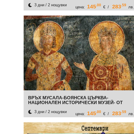
3 дни / 2 нощувки
.00
.59
145
283
цена:
€ /
лв.
ВРЪХ МУСАЛА-БОЯНСКА ЦЪРКВА-
НАЦИОНАЛЕН ИСТОРИЧЕСКИ МУЗЕЙ- ОТ
ВАРНА,ШУМЕН,ТЪРГОВИЩЕ,ВЕЛИКО
ТЪРНОВО
3 дни / 2 нощувки
.00
.59
145
283
цена:
€ /
лв.