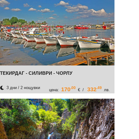
ТЕКИРДАГ - СИЛИВРИ - ЧОРЛУ
3 дни / 2 нощувки
.00
.49
170
332
цена:
€ /
лв.