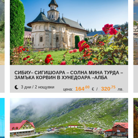
СИБИУ– СИГИШОАРА – СОЛНА МИНА ТУРДА –
ЗАМЪКА КОРВИН В ХУНЕДОАРА –АЛБА
ЮЛИЯ- МАНАСТИРА В КУРТЯ ДИ АРДЖЕШ
3 дни / 2 нощувки
.00
.75
164
320
цена:
€ /
лв.