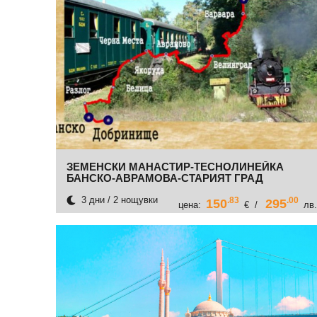
ЗЕМЕНСКИ МАНАСТИР-ТЕСНОЛИНЕЙКА
БАНСКО-АВРАМОВА-СТАРИЯТ ГРАД
ПЛОВДИВ-КАЗАНЛЪК-ЕТЪРА-ШИПКА
3 дни / 2 нощувки
.83
.00
150
295
цена:
€ /
лв.