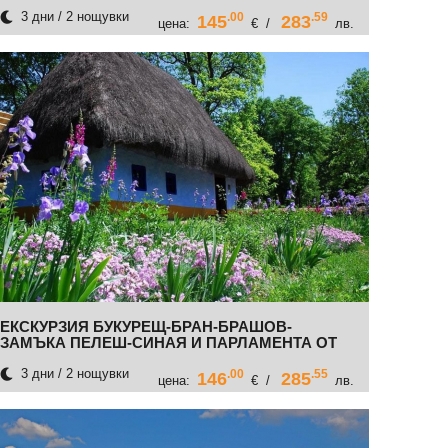
3 дни / 2 нощувки
.00
.59
145
283
цена:
€ /
лв.
ЕКСКУРЗИЯ БУКУРЕЩ-БРАН-БРАШОВ-
ЗАМЪКА ПЕЛЕШ-СИНАЯ И ПАРЛАМЕНТА ОТ
ВАРНА,ШУМЕН,РАЗГРАД И РУСЕ
3 дни / 2 нощувки
.00
.55
146
285
цена:
€ /
лв.