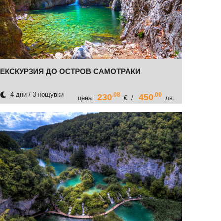
ЕКСКУРЗИЯ ДО ОСТРОВ САМОТРАКИ
4 дни / 3 нощувки
.08
.00
230
450
цена:
€ /
лв.