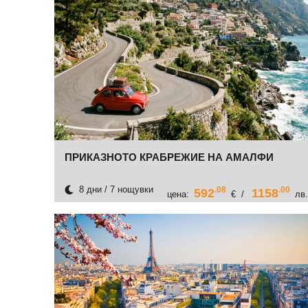
ПРИКАЗНОТО КРАБРЕЖИЕ НА АМАЛФИ
8 дни / 7 нощувки
.08
.00
592
1158
цена:
€ /
лв.