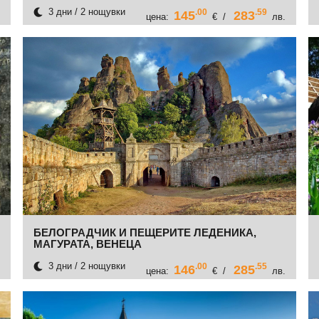
ЦЪРКВА-МЕАНДРИТЕ НА Р.АРДА-ДЯВОЛСКИЯ
МОСТ-ПЕЩЕРА УТРОБАТА-КРЕПОСТТА И
3 дни / 2 нощувки
.00
.59
145
283
цена:
€ /
лв.
ГРОБНИЦАТА МЕЗЕК
БЕЛОГРАДЧИК И ПЕЩЕРИТЕ ЛЕДЕНИКА,
МАГУРАТА, ВЕНЕЦА
3 дни / 2 нощувки
.00
.55
146
285
цена:
€ /
лв.