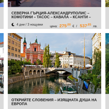
СЕВЕРНА ГЪРЦИЯ-АЛЕКСАНДРУПОЛИС –
КОМОТИНИ – ТАСОС – КАВАЛА – КСАНТИ –
ПОРТО ЛАГОС
4 дни / 3 нощувки
.00
.85
275
537
цена:
€ /
лв.
ОТКРИЙТЕ СЛОВЕНИЯ – ИЗЯЩНАТА ДУША НА
ЕВРОПА