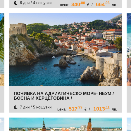
6 дни / 4 нощувки
.00
.98
340
664
цена:
€ /
лв.
ПОЧИВКА НА АДРИАТИЧЕСКО МОРЕ- НЕУМ /
БОСНА И ХЕРЦЕГОВИНА /
7 дни / 5 нощувки
.99
.11
517
1013
цена:
€ /
лв.